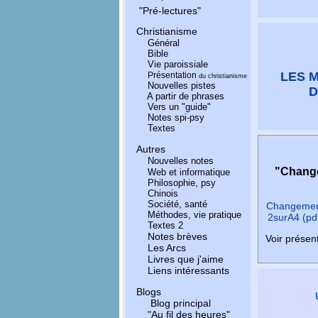
"Pré-lectures"
Christianisme
Général
Bible
Vie paroissiale
LES 
Présentation
du christianisme
Nouvelles pistes
D
A partir de phrases
Vers un "guide"
Notes spi-psy
Textes
Autres
Nouvelles notes
"Chang
Web et informatique
Philosophie, psy
Chinois
Société, santé
Changement
Méthodes, vie pratique
2surA4 (pd
Textes 2
Notes brèves
Voir présen
Les Arcs
Livres que j'aime
Liens intéressants
Blogs
Blog principal
"Au fil des heures"