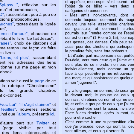
et apprécie, mon esprit s'est tourné - et
Spi-psy..."
, réflexion sur les
l'objet de ce billet - vers deux a
meta" et paradoxales,
catégories de personnes:
'O"
, rassemblant peu à peu de
- Mes amis non-croyants, dont 
exions philosophiques,
demande toujours comment ils réagir
auches"
, textes dans la lignée
devant une telle assemblée charisma
qui gesticule; et comment, surtou
us",
pourrais leur "rendre compte de l'esp
emin d'amour"
, ébauches de
qui est en moi" (1 Pierre 3,15); leur exp
étant le livre "Le fait Jésus",
ces gestes, ces danses. Cela peut se
rases"
, choix de citations qui
aussi pour des chrétiens qui participen
me temps une façon de faire
la première fois, sans être prévenus...
s livres.
- Et d'autre part ma pensée s'est porté
"Liens, et plus"
, rassemblant
l'au-delà, vers tous ceux que j'aime et 
ment les adresses des liens
sont plus de ce monde: non pas ver
tionne sur ma page et mon
individuellement, mais comme un gr
ebook.
face à qui peut-être je me retrouverai
ma mort; et qui assisteront en quelque
ations voir aussi la
page
de ce
à mon "jugement".
a rubrique "Christianisme"
ls les grands chapitres
Il y a le groupe, en somme, de ceux qu
 ci-contre).
là devant moi; le groupe de ceux q
connais, chrétiens ou non et qui ne so
là; et enfin le groupe de ceux que j'ai c
Avec Lui"
,
"Il s'agit d'aimer"
et
et qui peut-être sont là aussi, invisibl
feuilles"
, nouvelles sections
Face à ces derniers, après la mort, r
ainsi que
l'album
, présenté
ici
.
pourra être caché.
C'est comme à une superposition d'i
 d'autre part sur
Twitter
et
que j'ai procédé: ceux qui sont là, ce
page visible par tout
sont ailleurs, et ceux qui seront là.
) des liens intéressants et