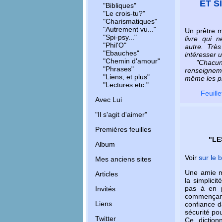
ET S
"Bibliques"
"Le crois-tu?"
"Charismatiques"
"Autrement vu..."
Un prêtre m
"Spi-psy..."
livre qui 
"Phil'O"
autre. Très
"Ebauches"
intéresser u
"Chemin d'amour"
"Chacun 
"Phrases"
renseigne
"Liens, et plus"
même les pr
"Lectures etc."
Feuill
Avec Lui
"Il s'agit d'aimer"
Premières feuilles
"LE
Album
Voir
sur le 
Mes anciens sites
Une amie m'é
Articles
la simplicit
pas à en p
Invités
commençan
Liens
confiance d
sécurité po
Twitter
Ce diction