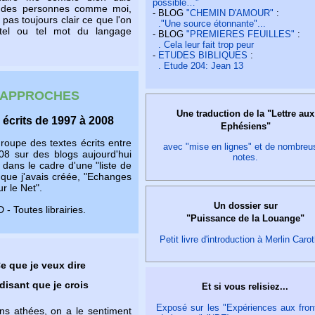
possible…"
 des personnes comme moi,
- BLOG
"CHEMIN D'AMOUR"
:
 pas toujours clair ce que l'on
."Une source étonnante"...
tel ou tel mot du langage
- BLOG
"PREMIERES FEUILLES"
:
. Cela leur fait trop peur
-
ETUDES BIBLIQUES
:
. Etude 204: Jean 13
APPROCHES
Une traduction de la "Lettre aux
 écrits de 1997 à 2008
Ephésiens"
groupe des textes écrits entre
avec "mise en lignes" et de nombreu
08 sur des blogs aujourd'hui
notes.
 dans le cadre d'une "liste de
 que j'avais créée, "Echanges
r le Net".
Un dossier sur
 - Toutes librairies.
"Puissance de la Louange"
Petit livre d'introduction à Merlin Caro
e que je veux dire
disant que je crois
Et si vous relisiez...
Exposé sur les "Expériences aux fron
ains athées, on a le sentiment