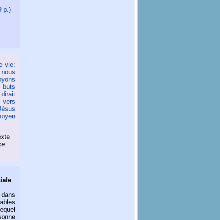
 p.)
e vie:
 nous
oyons
s buts
dirait
 vers
Jésus
moyen
exte
ce
iale
 dans
ables
equel
sonne