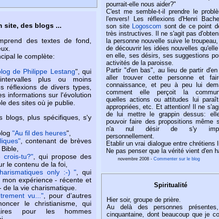
pourrait-elle nous aider?"
C'est me semble-t-il prendre le probl
l'envers! Les réflexions d'Henri Bach
 site, des blogs ...
son site
Logoscom
sont de ce point d
très instructives. Il ne s'agit pas d'obten
mprend des textes de fond,
la personne nouvelle suive le troupeau
de découvrir les idées nouvelles qu'elle
eux.
en elle, ses désirs, ses suggestions po
cipal le complète:
activités de la paroisse.
Partir "d'en bas", au lieu de partir d'en
log de Philippe Lestang
", qui
aller trouver cette personne et fai
intervalles plus ou moins
connaissance, et peu à peu lui dem
 réflexions de divers types,
comment elle perçoit la commun
s informations sur l'évolution
quelles actions ou attitudes lui paraît
e des sites où je publie.
appropriées, etc. Et attention! Il ne s'ag
de lui mettre le grappin dessus: elle
 blogs, plus spécifiques, s'y
pouvoir faire des propositions même s
n'a nul désir de s'y impli
log
"Au fil des heures
",
personnellement.
liques"
, contenant de brèves
Etablir un vrai dialogue entre chrétiens l
 Bible,
Ne pas penser que la vérité vient d'en ha
 crois-tu?"
, qui propose des
novembre 2008 -
Commenter sur le blog
ur le contenu de la foi,
harismatiques only :-) "
, qui
ur mon expérience - récente et
Spiritualité
- de la vie charismatique.
trement vu..."
, pour d’autres
Hier soir, groupe de prière.
noncer le christianisme, qui
Au delà des personnes présentes
laires pour les hommes
cinquantaine, dont beaucoup que je c
i.