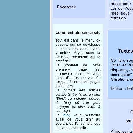
aussi pour
Facebook
car ce n'est
met sous 
chrétien.
Comment utiliser ce site
Tout est dans le menu ci-
dessus, qui se développe
au fur et à mesure que vous
Textes
y entrez. Voyez aussi la
case de recherche qui le
Ce livre re
précède!
1997 et 20
Le contenu de cette
première page est
disparus, et
renouvelé assez souvent;
discussion"
mais d'autres nouveautés
Chrétiens su
n'apparaîtront qu'en pages
intérieures.
Editions BoD
La plupart des articles
comportent à la fin un lien
"Blog", qui indique l'endroit
du blog où l'on peut
engager la discussion à
son sujet.
C
Le
blog
vous permettra
aussi de vous tenir au
en 
courant de l'ensemble des
nouveautés du site.
A lire cert