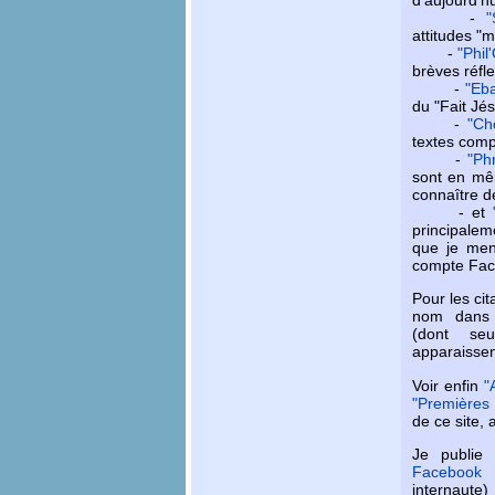
-
"
attitudes "
-
"Phil
brèves réfl
-
"Eb
du "Fait Jés
-
"Ch
textes compl
-
"Ph
sont en mê
connaître de
- et
principale
que je men
compte Fac
Pour les cit
nom dans l
(dont seu
apparaissent
Voir enfin
"
"Premières 
de ce site, 
Je publie
Facebook
(
internaute