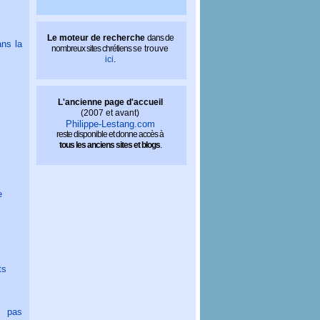
Le moteur de recherche
dans de
ns la
nombreux sites chrétiens
se trouve
ici
.
L'ancienne page d'accueil
(2007 et avant)
Philippe-Lestang.com
reste disponible et donne accès à
tous les anciens sites et blogs
.
e
ts
t pas