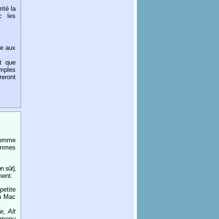
ité la
c les
re aux
et que
mples
reront
 comme
ammes
n sûr),
ment:
petite
du Mac
, Alt
 menu