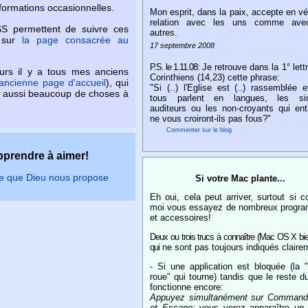
formations occasionnelles.
Mon esprit, dans la paix, accepte en vér
relation avec les uns comme ave
SS permettent de suivre ces
autres.
r sur
la page consacrée au
17 septembre 2008
P.S. le 1.11.08:
Je retrouve dans la 1° lett
eurs il y a tous mes anciens
Corinthiens (14,23) cette phrase:
'ancienne page d'accueil
), qui
"Si (..) l'Eglise est (..) rassemblée 
t aussi beaucoup de choses à
tous parlent en langues, les si
auditeurs ou les non-croyants qui ent
ne vous croiront-ils pas fous?"
Commenter sur le blog
prendre à aimer!
ce que Dieu nous propose
Si votre Mac plante...
Eh oui, cela peut arriver, surtout si
moi vous essayez de nombreux progr
et accessoires!
Deux ou trois trucs à connaître (Mac OS X bie
qui
ne sont pas toujours indiqués claire
- Si une application est bloquée (la "
roue" qui tourne) tandis que le reste 
fonctionne encore:
Appuyez simultanément sur Commande
et Escape
: vous verez apparaître un