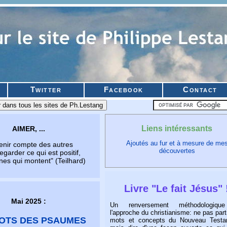
Twitter
Facebook
Contact
Liens intéressants
AIMER, ...
Ajoutés au fur et à mesure de me
nir compte des autres
découvertes
arder ce qui est positif,
s qui montent" (Teilhard)
Livre "Le fait Jésus" 
Mai 2025 :
Un renversement méthodologiqu
l'approche du christianisme: ne pas part
OTS DES PSAUMES
mots et concepts du Nouveau Testa