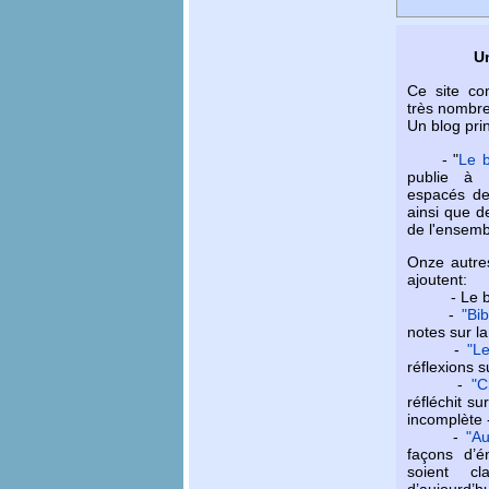
Un
Ce site co
très nombr
Un blog prin
- "
Le b
publie à 
espacés des
ainsi que de
de l'ensembl
Onze autres
ajoutent:
- Le b
-
"Bib
notes sur la
-
"Le
réflexions s
-
"C
réfléchit s
incomplète 
-
"Au
façons d’é
soient c
d’aujourd’hu