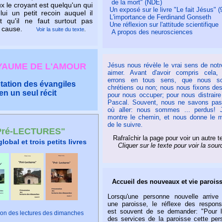
de la mort" (NDE)
x le croyant est quelqu'un qui
Un exposé sur le livre "Le fait Jésus" (9
ui un petit recoin auquel il
L'importance de Ferdinand Gonseth
et qu'il ne faut surtout pas
Une réflexion sur l'attitude scientifique
en cause.
Voir la suite du texte
.
A propos des neurosciences
Jésus nous révèle le vrai sens de notr
YAUME DE L'AMOUR
aimer. Avant d'avoir compris cela,
errons en tous sens, que nous s
ation des évangiles
chrétiens ou non; nous nous fixons de
en un seul récit
pour nous occuper; pour nous distraire 
Pascal. Souvent, nous ne savons pas
où aller: nous sommes ... perdus! 
montre le chemin, et nous donne le 
de le suivre.
Pré-LECTURES"
Rafraîchir la page pour voir un autre t
global et trois petits livres
Cliquer sur le texte pour voir la sour
Accueil des nouveaux et vie paroiss
Lorsqu'une personne nouvelle arrive
une paroisse, le réflexe des respons
est souvent de se demander: "Pour l
ion des lectures des dimanches
des services de la paroisse cette per