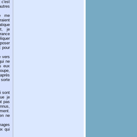
 c'est
utres
je me
aient
tique
t, je
érance
liquer
 poser
t pour
e vers
qui ne
s eux
oupe,
 après
 sorte
i sont
ue je
nt pas
onnus,
ement.
ien ne
mages
ux qui