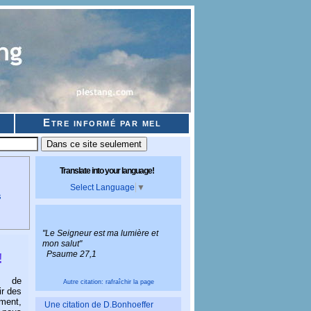
Etre informé par mel
Translate into your language!
Select Language
▼
s
"Le Seigneur est ma lumière et
mon salut"
Psaume 27,1
!
e de
Autre citation: rafraîchir la page
ir des
ment,
Une citation de D.Bonhoeffer