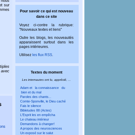
 nous
et sur
ommes
Pour savoir ce qui est nouveau
dans ce site
Voyez ci-contre la rubrique:
"Nouveaux textes et liens"
Outre les blogs, les nouveautés
apparaissent surtout dans les
pages intérieures.
Utilisez
les flux RSS
.
iples
e avec
Textes du moment
Les internautes ont lu, apprécié, ...
Adam et la connaissance du
bien et du mal
Paroles des chants...
Comte-Sponville, le Dieu caché
s
Fais le silence
Bibletudes 88 (Actes)
L'Esprit les en empêcha
Le chateau intérieur
Demandons à changer!
sons
A propos des neurosciences
Un exposé sur le salut