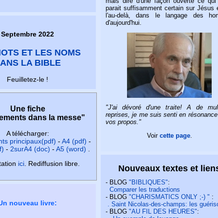
mais dire d'une façon ouverte ce qui
parait suffisamment certain sur Jésus 
l'au-delà, dans le langage des h
d'aujourd'hui.
Septembre 2022
MOTS ET LES NOMS
ANS LA BIBLE
Feuilletez-le !
"J'ai dévoré d'une traite! A de mult
Une fiche
reprises, je me suis senti en résonanc
ements dans la messe"
vos propos."
A télécharger:
Voir
cette page
.
s principaux(pdf)
-
A4 (pdf)
-
f)
-
2surA4 (doc)
-
A5 (word)
.
tation
ici
. Rediffusion libre.
Nouveaux textes et lien
- BLOG
"BIBLIQUES"
:
Comparer les traductions
- BLOG
"CHARISMATICS ONLY ;-) "
:
Un nouveau livre:
. Saint Nicolas-des-champs: les guéri
- BLOG
"AU FIL DES HEURES"
: