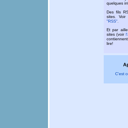
quelques in
Des fils R
sites. Voi
"RSS"
.
Et par aill
sites (voir
l
contiennen
lire!
Ap
C'est 