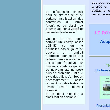
que pour eu
a créé en l
s'attache 
La présentation choisie
remettre 
pour ce site résulte d'une
certaine insatisfaction des
contraintes du format
"blog", et du plaisir de
pouvoir ajouter
à volonté de
LE RO
petits rectangles
de texte.
Chacun de mes blogs
Adapt
couvrait un champ assez
délimité, ce qui ne
permettait pas toujours de
trouver un endroit
approprié pour écrire une
réflexion; en outre certains
textes sont à cheval sur
"
plusieurs sujets, ce qui sur
ce nouveau site ne pose
Un livre 
plus de problème. Enfin le
style des billets d'un
blog est
nécessairement assez
ramassé; ici des textes de
styles divers peuvent
coexister.
Et je peux modifier la
classification à volonté.
Présentat