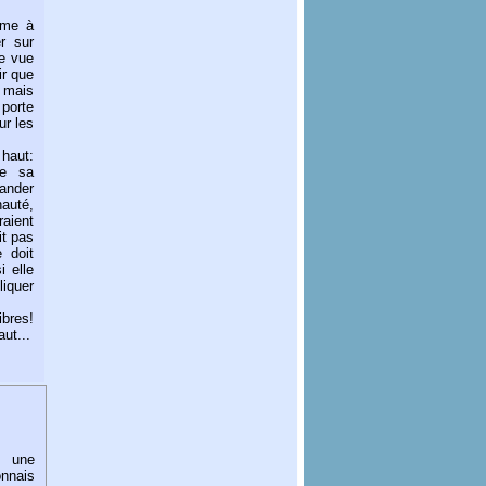
ème à
er sur
e vue
ir que
, mais
 porte
ur les
 haut:
re sa
ander
auté,
raient
it pas
 doit
i elle
quer
ibres!
ut...
, une
onnais