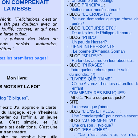
.
Un exemple de louange
I ON COMPRENAIT
- BLOG
PRINCIPAL
:
LA MESSE
.
Malheur aux modélisateurs!
- BLOG
"LE CROIS-TU?"
:
'écrit:
"Félicitations, c’est un
.
Peut-on demander quelque chose da
prière?
ne fait pas doublon avec un
- BLOG
"LECTURES ETC."
:
 fouillé, concret, et qui peut
. Deux textes de Philippe d'Iribarne
n large public.
- BLOG
"PHIL'O"
:
y puisera des idées ou
. Un peu de Husserl?
ments parfois inattendus,
-
LIENS INTERESSANTS
êtres."
. Le poème d'Amanda Gorman
- BLOG
"SPI-PSY"
:
etez les premières pages!
. Parler des autres en leur absence...
- BLOG
"PHRASES"
:
.
Faire quelque chose pour le salut
du monde...(?)
Mon livre:
-
"LIVRES QUE J'AIME"
:
. Céline Alvarez - Les lois naturelles d
S MOTS ET LA FOI"
l'enfant
-
COMMENTAIRES BIBLIQUES
:
Mt 6,1: "Faire ce qui est juste"
blog "Bibliques"
.
- SITE
. La messe que j'aime
crit: J'ai apprécié la clarté,
- BLOG
"LIENS ET PLUS..."
:
é du langage, et je n'hésiterai
. Une "conciergerie" pour convalescen
arler ou l'offrir à un jeune
- BLOG
"AUTREMENT VU"
:
t. C'est simple, et j'ai
. Une oraison .. typique?
ans tes définitions. C'est une
- BLOG
"EBAUCHES"
:
ur transmettre.
. "Ce n’est pas vrai, ce n’es
naire me semble bien utile