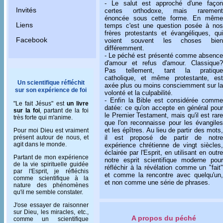
- Le salut est approché d'une façon
Invités
certes orthodoxe, mais rarement
énoncée sous cette forme. En même
Liens
temps c'est une question posée à nos
frères protestants et évangéliques, qui
Facebook
voient souvent les choses bien
différemment.
- Le péché est présenté comme absence
d'amour et refus d'amour. Classique?
Pas tellement, tant la pratique
catholique, et même protestante, est
Un scientifique réfléchit
axée plus ou moins consciemment sur la
sur son expérience de foi
volonté et la culpabilité.
- Enfin la Bible est considérée comme
"Le fait Jésus" est
un livre
datée: ce qu'on accepte en général pour
sur la foi
, partant de la foi
le Premier Testament, mais qu'il est rare
très forte qui m'anime.
que l'on reconnaisse pour les évangiles
et les épîtres. Au lieu de partir des mots,
Pour moi Dieu est vraiment
présent autour de nous, et
il est proposé de partir de notre
agit dans le monde.
expérience chrétienne de vingt siècles,
éclairée par l'Esprit, en utilisant en outre
Partant de mon expérience
notre esprit scientifique moderne pour
de la vie spirituelle guidée
réfléchir à la révélation comme un "fait"
par l'Esprit, je réfléchis
et comme la rencontre avec quelqu'un,
comme scientifique à la
et non comme une série de phrases.
nature des phénomènes
qu'il me semble constater.
J'ose essayer de raisonner
sur Dieu, les miracles, etc.,
A propos du péché
comme un scientifique