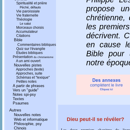
Spiritualité et prière
propose un
Péché, défauts
Vie paroissiale
Vie fraternelle
chrétienne, 
Théologie
Le salut
les premiers
Morceaux choisis
Accumulateur
décrivent. 
Citations
Bible
en cause le
Commentaires bibliques
Quiz sur l'évangile
Bible pour
Etudes bibliques
Présentation
du christianisme
notre époqu
A un ami ouvert
Nouvelles pistes
Approches (texte)
Approches, suite
Schémas et "lexique"
Petites notes
A partir de phrases
Vers un "guide"
Notes spi-psy
Textes
Psaumes
Autres
Nouvelles notes
Dieu peut-il se révéler?
Web et informatique
Philosophie, psy
Chinois
Les deux premiers chapitres du livre