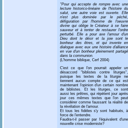
"Pour qui accepte de rompre avec une
lecture historico-linéaire de l'histoire du
salut, une autre voie est ouverte. Elle
n'est plus dominée par le péché,
défiguration par l'homme de l'oeuvre
divine qui oblige le Créateur à se faire
sauveur et à tenter de restaurer l'ordre
perturbé. Elle a pour axe l'amour d'un
Dieu dont le désir et la joie sont le
bonheur des êtres, et qui invente en
dialogue avec eux une histoire d'alliance
en vue d'un bonheur pleinement partagé
dans la communion.
(L'homme biblique, Cerf 2004)
C'est ce que l'on pourrait appeler un
désaccord "biblistes contre liturges",
puisque les textes de la liturgie ne
tiennent aucun compte de ce qui est
maintenant l'opinion d'un certain nombre
de biblistes. Et les liturges, ce sont
aussi les prêtres, qui répètent jour après
jour ces mêmes textes que l'on peut
considérer comme faussant la réalité de
la révélation de l'amour.
Et tous les fidèles s'y sont habitués, à
force de l'entendre.
Faudra-t-il passer par l'équivalent d'une
nouvelle crise moderniste?