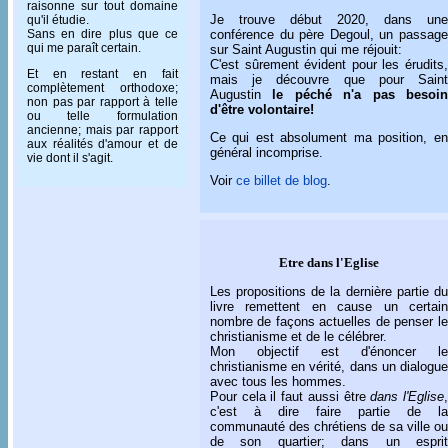
raisonne sur tout domaine
Je trouve début 2020, dans une
qu'il étudie.
Sans en dire plus que ce
conférence du père Degoul, un passage
qui me paraît certain.
sur Saint Augustin qui me réjouit:
C'est sûrement évident pour les érudits,
Et en restant en fait
mais je découvre que pour Saint
complètement orthodoxe;
Augustin
le péché n'a pas besoi
non pas par rapport à telle
d'être volontaire!
ou telle formulation
ancienne; mais par rapport
Ce qui est absolument ma position, en
aux réalités d'amour et de
général incomprise.
vie dont il s'agit.
Voir
ce billet de blog
.
Etre dans l'Eglise
Les propositions de la dernière partie du
livre remettent en cause un certain
nombre de façons actuelles de penser le
christianisme et de le célébrer.
Mon objectif est d'énoncer le
christianisme en vérité, dans un dialogue
avec tous les hommes.
Pour cela il faut aussi être
dans l'Eglise
c'est à dire faire partie de la
communauté des chrétiens de sa ville ou
de son quartier; dans un esprit