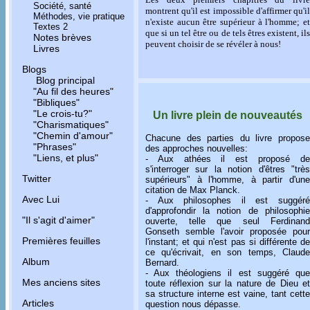
Société, santé
montrent qu'il est impossible d'affirmer qu'il
Méthodes, vie pratique
n'existe aucun être supérieur à l'homme; et
Textes 2
que si un tel être ou de tels êtres existent, ils
Notes brèves
peuvent choisir de se révéler à nous!
Livres
Blogs
Blog principal
"Au fil des heures"
"Bibliques"
"Le crois-tu?"
Un livre plein de nouveautés
"Charismatiques"
"Chemin d'amour"
Chacune des parties du livre propose
"Phrases"
des approches nouvelles:
"Liens, et plus"
- Aux athées il est proposé de
s'interroger sur la notion d'êtres "très
Twitter
supérieurs" à l'homme, à partir d'une
citation de Max Planck.
Avec Lui
- Aux philosophes il est suggéré
d'approfondir la notion de philosophie
"Il s'agit d'aimer"
ouverte, telle que seul Ferdinand
Gonseth semble l'avoir proposée pour
Premières feuilles
l'instant; et qui n'est pas si différente de
ce qu'écrivait, en son temps, Claude
Album
Bernard.
- Aux théologiens il est suggéré que
Mes anciens sites
toute réflexion sur la nature de Dieu et
sa structure interne est vaine, tant cette
Articles
question nous dépasse.