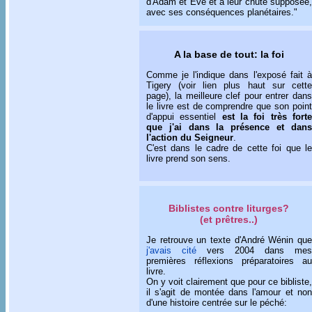
d'Adam et Eve et à leur chute supposée,
avec ses conséquences planétaires."
A la base de tout: la foi
Comme je l'indique dans l'exposé fait à
Tigery (voir lien plus haut sur cette
page), la meilleure clef pour entrer dans
le livre est de comprendre que son point
d'appui essentiel
est la foi très fort
que j'ai dans la présence et dans
l'action du Seigneur
.
C'est dans le cadre de cette foi que le
livre prend son sens.
Biblistes contre liturges?
(et prêtres..)
Je retrouve un texte d'André Wénin que
j'avais cité
vers 2004 dans mes
premières réflexions préparatoires au
livre.
On y voit clairement que pour ce bibliste,
il s'agit de montée dans l'amour et non
d'une histoire centrée sur le péché: