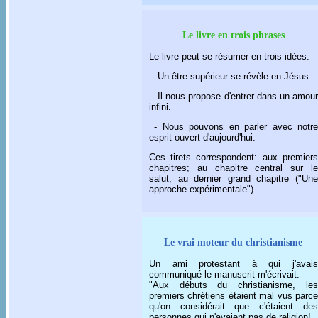
Le livre en trois phrases
Le livre peut se résumer en trois idées:
- Un être supérieur se révèle en Jésus.
- Il nous propose d'entrer dans un amour
infini.
- Nous pouvons en parler avec notre
esprit ouvert d'aujourd'hui.
Ces tirets correspondent: aux premiers
chapitres; au chapitre central sur le
salut; au dernier grand chapitre ("Une
approche expérimentale").
Le vrai moteur du christianisme
Un ami protestant à qui j'avais
communiqué le manuscrit m'écrivait:
"Aux débuts du christianisme, les
premiers chrétiens étaient mal vus parce
qu'on considérait que c'étaient des
personnes qui n'avaient pas de religion!