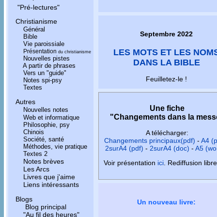
"Pré-lectures"
Christianisme
Général
Septembre 2022
Bible
Vie paroissiale
LES MOTS ET LES NOM
Présentation
du christianisme
Nouvelles pistes
DANS LA BIBLE
A partir de phrases
Vers un "guide"
Feuilletez-le !
Notes spi-psy
Textes
Autres
Une fiche
Nouvelles notes
"Changements dans la mess
Web et informatique
Philosophie, psy
Chinois
A télécharger:
Société, santé
Changements principaux(pdf)
-
A4 (p
Méthodes, vie pratique
2surA4 (pdf)
-
2surA4 (doc)
-
A5 (wo
Textes 2
Notes brèves
Voir présentation
ici
. Rediffusion libre
Les Arcs
Livres que j'aime
Liens intéressants
Blogs
Un nouveau livre:
Blog principal
"Au fil des heures"