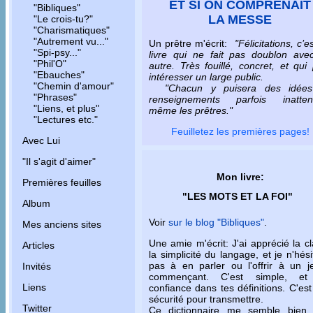
ET SI ON COMPRENAIT
"Bibliques"
LA MESSE
"Le crois-tu?"
"Charismatiques"
"Autrement vu..."
Un prêtre m'écrit:
"Félicitations, c’e
"Spi-psy..."
livre qui ne fait pas doublon ave
"Phil'O"
autre. Très fouillé, concret, et qui
"Ebauches"
intéresser un large public.
"Chemin d'amour"
"Chacun y puisera des idée
"Phrases"
renseignements parfois inatten
"Liens, et plus"
même les prêtres."
"Lectures etc."
Feuilletez les premières pages!
Avec Lui
"Il s'agit d'aimer"
Mon livre:
Premières feuilles
"LES MOTS ET LA FOI"
Album
Voir
sur le blog "Bibliques"
.
Mes anciens sites
Une amie m'écrit: J'ai apprécié la cl
Articles
la simplicité du langage, et je n'hési
pas à en parler ou l'offrir à un j
Invités
commençant. C'est simple, et 
Liens
confiance dans tes définitions. C'es
sécurité pour transmettre.
Twitter
Ce dictionnaire me semble bien u