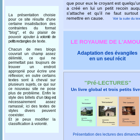
que pour eux le croyant est quelqu'u
a créé en lui un petit recoin auqu
s'attache et qu'il ne faut surtout
La présentation choisie
remettre en cause.
Voir la suite du te
pour ce site résulte d'une
certaine insatisfaction des
contraintes du format
"blog", et du plaisir de
pouvoir ajouter
à volonté de
LE ROYAUME DE L'AMO
petits rectangles
de texte.
Chacun de mes blogs
Adaptation des évangiles
couvrait un champ assez
en un seul récit
délimité, ce qui ne
permettait pas toujours de
trouver un endroit
approprié pour écrire une
réflexion; en outre certains
textes sont à cheval sur
"Pré-LECTURES"
plusieurs sujets, ce qui sur
ce nouveau site ne pose
Un livre global et trois petits liv
plus de problème. Enfin le
style des billets d'un
blog est
nécessairement assez
ramassé; ici des textes de
styles divers peuvent
coexister.
Et je peux modifier la
classification à volonté.
Présentation des lectures des dimanch