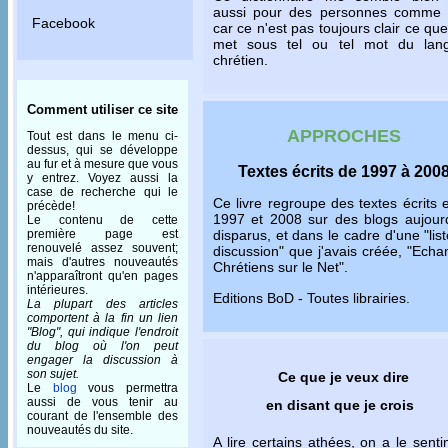
aussi pour des personnes comme 
Facebook
car ce n'est pas toujours clair ce que
met sous tel ou tel mot du lan
chrétien.
Comment utiliser ce site
APPROCHES
Tout est dans le menu ci-
dessus, qui se développe
au fur et à mesure que vous
Textes écrits de 1997 à 200
y entrez. Voyez aussi la
case de recherche qui le
Ce livre regroupe des textes écrits 
précède!
1997 et 2008 sur des blogs aujourd
Le contenu de cette
première page est
disparus, et dans le cadre d'une "lis
renouvelé assez souvent;
discussion" que j'avais créée, "Ech
mais d'autres nouveautés
Chrétiens sur le Net".
n'apparaîtront qu'en pages
intérieures.
Editions BoD - Toutes librairies.
La plupart des articles
comportent à la fin un lien
"Blog", qui indique l'endroit
du blog où l'on peut
engager la discussion à
son sujet.
Ce que je veux dire
Le
blog
vous permettra
aussi de vous tenir au
en disant que je crois
courant de l'ensemble des
nouveautés du site.
A lire certains athées, on a le sent