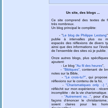
Un site, des blogs ...
Ce site comprend des textes de f
très nombreux.
Un blog principal le complète:
- "
Le blog de Philippe Lestang
"
publie à intervalles plus ou m
espacés des réflexions de divers t
ainsi que des informations sur l'évol
de l'ensemble des sites où je publie.
Onze autres blogs, plus spécifiques
ajoutent:
- Le blog
"Au fil des heures
",
-
"Bibliques"
, contenant de br
notes sur la Bible,
-
"Le crois-tu?"
, qui propose
réflexions sur le contenu de la foi,
-
"Charismatiques only :-) "
réfléchit sur mon expérience - récen
incomplète - de la vie charismatique.
-
"Autrement vu..."
, pour d’a
façons d’énoncer le christianisme,
soient claires pour les ho
d’aujourd’hui.