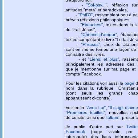
-
"Spi-psy..."
, réflexion su
attitudes "meta" et paradoxales,
-
"Phil'O"
, rassemblant peu à p
brèves réflexions philosophiques,
-
"Ebauches"
, textes dans la l
du "Fait Jésus",
-
"Chemin d'amour"
, ébauche
textes complétant le livre "Le fait Jés
-
"Phrases"
, choix de citation
sont en même temps une façon de f
connaître des livres.
- et
"Liens, et plus"
, rassemb
principalement les adresses des l
que je mentionne sur ma page et
compte Facebook.
Pour les citations voir aussi la
page
d
nom dans la rubrique "Christiani
(dont seuls les grands chapi
apparaissent ci-contre).
Voir enfin
"Avec Lui"
,
"Il s'agit d'aime
"Premières feuilles"
, nouvelles sec
de ce site, ainsi que
l'album
, présen
Je publie d'autre part sur
Twitte
Facebook
(page visible par t
internaute) des liens intéressant