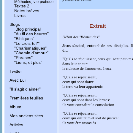
Méthodes, vie pratique
Textes 2
Notes brèves
Livres
Blogs
Extrait
Blog principal
"Au fil des heures"
Début des "Béatitudes"
"Bibliques"
"Le crois-tu?"
Jésus s'assied, entouré de ses disciples. Il
"Charismatiques"
dit:
"Chemin d'amour"
"Phrases"
"Qu'ils se réjouissent, ceux qui sont pauvres
"Liens, et plus"
dans leur coeur:
la richesse de l'amour est à eux.
Twitter
"Qu'ils se réjouissent,
Avec Lui
ceux qui sont doux:
la terre va leur appartenir.
"Il s'agit d'aimer"
"Qu'ils se réjouissent,
Premières feuilles
ceux qui sont dans les larmes:
ils vont connaître la consolation.
Album
"Qu'ils se réjouissent,
Mes anciens sites
ceux qui ont faim et soif de justice:
ils vont être rassasiés...
Articles