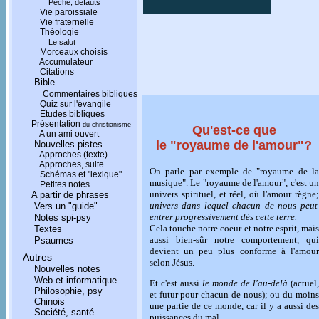
Péché, défauts
Vie paroissiale
Vie fraternelle
Théologie
Le salut
Morceaux choisis
Accumulateur
Citations
Bible
Commentaires bibliques
Quiz sur l'évangile
Etudes bibliques
Présentation
du christianisme
Qu'est-ce que
A un ami ouvert
le "royaume de l'amour"?
Nouvelles pistes
Approches (texte)
Approches, suite
On parle par exemple de "royaume de la
Schémas et "lexique"
musique". Le "royaume de l'amour", c'est un
Petites notes
univers spirituel, et réel, où l'amour règne;
A partir de phrases
univers dans lequel chacun de nous peut
Vers un "guide"
entrer progressivement dès cette terre.
Notes spi-psy
Cela touche notre coeur et notre esprit, mais
Textes
aussi bien-sûr notre comportement, qui
Psaumes
devient un peu plus conforme à l'amour
Autres
selon Jésus.
Nouvelles notes
Web et informatique
Et c'est aussi
le monde de l'au-delà
(actuel,
Philosophie, psy
et futur pour chacun de nous); ou du moins
Chinois
une partie de ce monde, car il y a aussi des
Société, santé
puissances du mal.