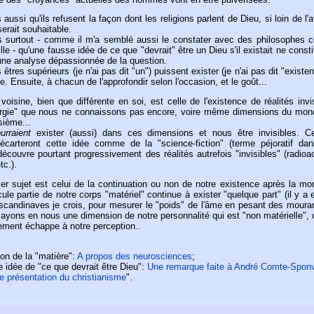
ussi qu'ils refusent la façon dont les religions parlent de Dieu, si loin de l'a
serait souhaitable.
ns surtout - comme il m'a semblé aussi le constater avec des philosophes
e - qu'une fausse idée de ce que "devrait" être un Dieu s'il existait ne const
une analyse dépassionnée de la question.
 êtres supérieurs (je n'ai pas dit "un") puissent exister (je n'ai pas dit "existen
e. Ensuite, à chacun de l'approfondir selon l'occasion, et le goût...
oisine, bien que différente en soi, est celle de l'existence de réalités invi
ergie" que nous ne connaissons pas encore, voire même dimensions du mon
isième...
urraient
exister (aussi) dans ces dimensions et nous être invisibles. Ce
 écarteront cette idée comme de la "science-fiction" (terme péjoratif dan
écouvre pourtant progressivement des réalités autrefois "invisibles" (radioac
tc.).
ier sujet est celui de la continuation ou non de notre existence après la mor
le partie de notre corps "matériel" continue à exister "quelque part" (il y a
scandinaves je crois, pour mesurer le "poids" de l'âme en pesant des mourant
 ayons en nous une dimension de notre personnalité qui est "non matérielle", 
lement échappe à notre perception..
ion de la "matière":
A propos des neurosciences
;
e idée de "ce que devrait être Dieu":
Une remarque faite à André Comte-Sponv
e présentation du christianisme
".