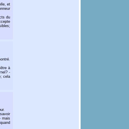
lle, et
honneur
ects du
ccepte
sibles;
montré.
-être à
nel? -
; cela
ur.
 savoir
 - mais
t quand