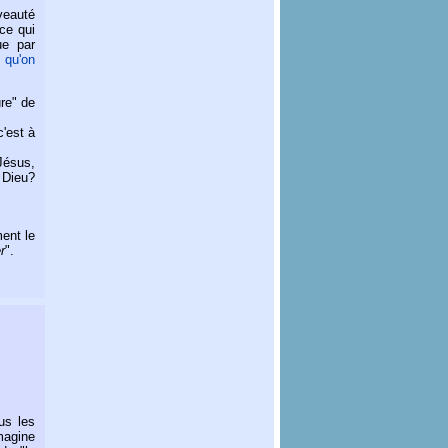
veauté
ce qui
ue par
 qu'on
ure" de
c'est à
Jésus,
e Dieu?
ent le
r
".
us les
magine