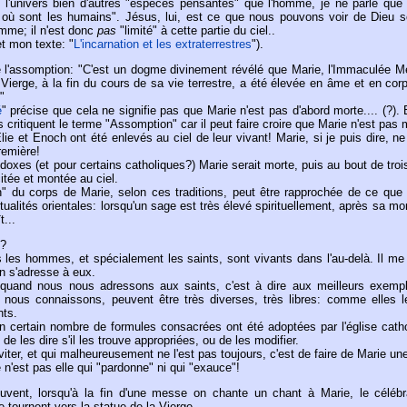
s l'univers bien d'autres "espèces pensantes" que l'homme, je ne parle que 
l où sont les humains". Jésus, lui, est ce que nous pouvons voir de Dieu s
mme; il n'est donc
pas
"limité" à cette partie du ciel..
et mon texte: "
L'incarnation et les extraterrestres
").
de l'assomption: "C'est un dogme divinement révélé que Marie, l'Immaculée M
 Vierge, à la fin du cours de sa vie terrestre, a été élevée en âme et en cor
"
é
" précise que cela ne signifie pas que Marie n'est pas d'abord morte.... (?).
 critiquent le terme "Assomption" car il peut faire croire que Marie n'est pas 
ie et Enoch ont été enlevés au ciel de leur vivant! Marie, si je puis dire, ne
remière!
doxes (et pour certains catholiques?) Marie serait morte, puis au bout de troi
itée et montée au ciel.
on" du corps de Marie, selon ces traditions, peut être rapprochée de ce que 
itualités orientales: lorsqu'un sage est très élevé spirituellement, après sa mo
t...
e?
 les hommes, et spécialement les saints, sont vivants dans l'au-delà. Il me 
on s'adresse à eux.
 quand nous nous adressons aux saints, c'est à dire aux meilleurs exemp
 nous connaissons, peuvent être très diverses, très libres: comme elles l
nts.
n certain nombre de formules consacrées ont été adoptées par l'église catho
 de les dire s'il les trouve appropriées, ou de les modifier.
éviter, et qui malheureusement ne l'est pas toujours, c'est de faire de Marie un
n'est pas elle qui "pardonne" ni qui "exauce"!
uvent, lorsqu'à la fin d'une messe on chante un chant à Marie, le célébr
 tournent vers la statue de la Vierge.