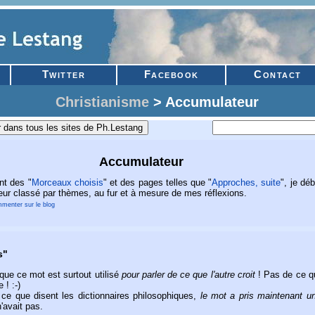
Twitter
Facebook
Contact
Christianisme
> Accumulateur
Accumulateur
t des "
Morceaux choisis
" et des pages telles que "
Approches, suite
", je déb
ur classé par thèmes, au fur et à mesure de mes réflexions.
menter sur le blog
s"
que ce mot est surtout utilisé
pour parler de ce que l'autre croit
! Pas de ce qu
 ! :-)
 ce que disent les dictionnaires philosophiques,
le mot a pris maintenant u
n'avait pas.