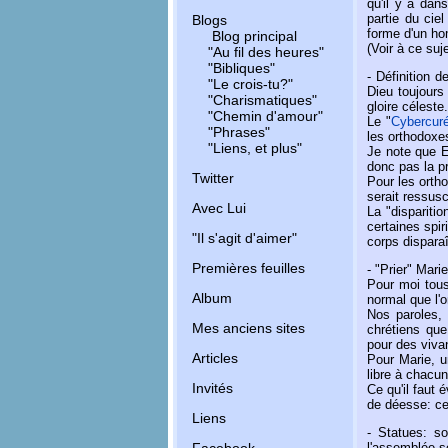
qu'il y a dan
partie du cie
Blogs
forme d'un ho
Blog principal
(Voir à ce suj
"Au fil des heures"
"Bibliques"
- Définition 
"Le crois-tu?"
Dieu toujours
"Charismatiques"
gloire céleste.
"Chemin d'amour"
Le "
Cybercur
"Phrases"
les orthodoxes
"Liens, et plus"
Je note que El
donc pas la p
Twitter
Pour les ortho
serait ressusc
Avec Lui
La "dispariti
certaines spir
"Il s'agit d'aimer"
corps disparaî
Premières feuilles
- "Prier" Mari
Pour moi tous
Album
normal que l'
Nos paroles,
Mes anciens sites
chrétiens que
pour des viva
Articles
Pour Marie, u
libre à chacun
Invités
Ce qu'il faut 
de déesse: ce 
Liens
- Statues: so
l'assemblée se