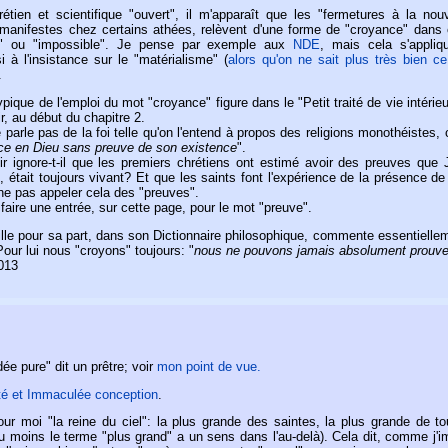
étien et scientifique "ouvert", il m'apparaît que les "fermetures à la nou
, manifestes chez certains athées, relèvent d'une forme de "croyance" dans 
e" ou "impossible". Je pense par exemple aux
NDE
, mais cela s'appliq
 à l'insistance sur le "matérialisme" (
alors qu'on ne sait plus très bien ce
.
ique de l'emploi du mot "croyance" figure dans le "Petit traité de vie intérie
r, au début du chapitre 2.
ne parle pas de la foi telle qu'on l'entend à propos des religions monothéistes, 
ce en Dieu sans preuve de son existence
".
ir ignore-t-il que les premiers chrétiens ont estimé avoir des preuves que 
, était toujours vivant? Et que les saints font l'expérience de la présence d
 ne pas appeler cela des "preuves".
 faire une entrée, sur cette page, pour le mot "preuve".
le pour sa part, dans son Dictionnaire philosophique, commente essentiellem
Pour lui nous "croyons" toujours: "
nous ne pouvons jamais absolument prouve
013
rdée pure" dit un prêtre; voir
mon point de vue.
lité et Immaculée conception
.
our moi "la reine du ciel": la plus grande des saintes, la plus grande de to
u moins le terme "plus grand" a un sens dans l'au-delà). Cela dit, comme j'i