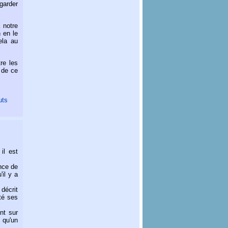
garder
à notre
n en le
ela au
re les
 de ce
uts
il est
ence de
'il y a
décrit
té ses
nt sur
s qu'un