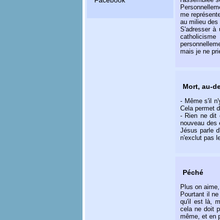
Facebook
Personnellemen
me représente 
au milieu des 
S'adresser à 
catholicisme
personnellemen
mais je ne pr
Mort, au-d
- Même s'il n'
Cela permet de
- Rien ne dit
nouveau des e
Jésus parle d
n'exclut pas l
Péché
Plus on aime,
Pourtant il ne
qu'il est là,
cela ne doit p
même, et en p