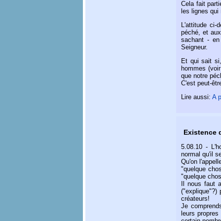
Cela fait par
les lignes qui
L'attitude ci
péché, et aux
sachant - en
Seigneur.
Et qui sait s
hommes (voi
que notre péc
C'est peut-êtr
Lire aussi:
A p
Existence 
5.08.10
- L'ho
normal qu'il s
Qu'on l'appell
"quelque chose
"quelque chose
Il nous faut 
("explique"?)
créateurs!
Je comprends 
leurs propres
certain nombr