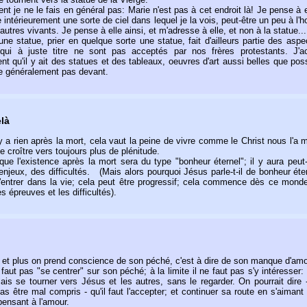
t je ne le fais en général pas: Marie n'est pas à cet endroit là! Je pense à e
intérieurement une sorte de ciel dans lequel je la vois, peut-être un peu à l'
autres vivants. Je pense à elle ainsi, et m'adresse à elle, et non à la statue...
une statue, prier en quelque sorte une statue, fait d'ailleurs partie des asp
 qui à juste titre ne sont pas acceptés par nos frères protestants. J'a
t qu'il y ait des statues et des tableaux, oeuvres d'art aussi belles que pos
ie généralement pas devant.
elà
y a rien après la mort, cela vaut la peine de vivre comme le Christ nous l'a 
 croître vers toujours plus de plénitude.
 que l'existence après la mort sera du type "bonheur éternel"; il y aura peut
njeux, des difficultés. (Mais alors pourquoi Jésus parle-t-il de bonheur éter
'entrer dans la vie; cela peut être progressif; cela commence dès ce monde
es épreuves et les difficultés).
 et plus on prend conscience de son péché, c'est à dire de son manque d'amo
 faut pas "se centrer" sur son péché; à la limite il ne faut pas s'y intéresser:
 mais se tourner vers Jésus et les autres, sans le regarder. On pourrait dire
as être mal compris - qu'il faut l'accepter; et continuer sa route en s'aiman
ensant à l'amour.