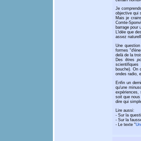
Je comprends a
objective qui 
Mais je crai
Comte-Sponvill
barrage pour 
L'idée que des
assez naturell
Une question v
formes "d'én
delà de la tro
Des êtres
po
scientifiques
bouche). On d
ondes radio, e
Enfin un dern
qu'une minuscu
expériences, 
soit que nous
dire qui simp
Lire aussi:
- Sur la quest
- Sur la fauss
- Le texte "
Un