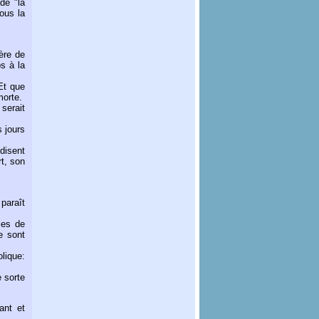
de "la
ous la
ère de
ps à la
 Et que
morte.
 serait
s jours
disent
rt, son
paraît
les de
e sont
lique:
e sorte
ant et