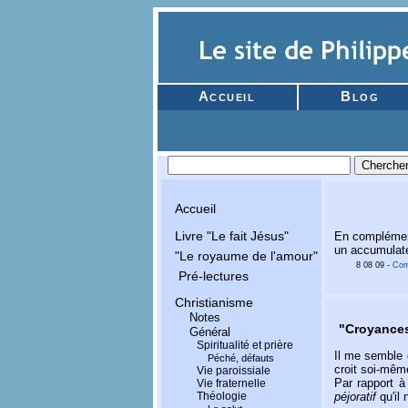
Accueil
Blog
Accueil
Livre "Le fait Jésus"
En complémen
un accumulate
"Le royaume de l'amour"
8 08 09 -
Com
Pré-lectures
Christianisme
Notes
"Croyance
Général
Spiritualité et prière
Il me semble 
Péché, défauts
croit soi-même
Vie paroissiale
Par rapport à
Vie fraternelle
péjoratif
qu'il 
Théologie