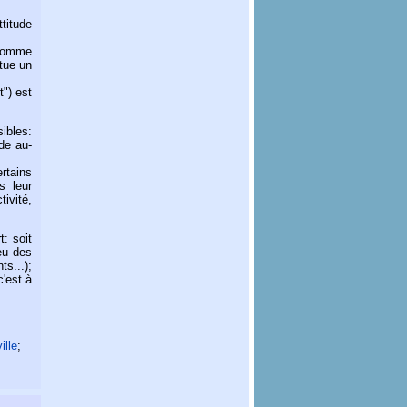
ttitude
 comme
itue un
t") est
sibles:
de au-
rtains
s leur
tivité,
t: soit
 eu des
s...);
c'est à
ille
;