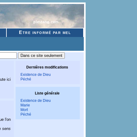
Etre informé par mel
Dernières modifications
Existence de Dieu
ute ici
Péché
Liste générale
Existence de Dieu
Marie
Mort
Péché
e l'on
n sens