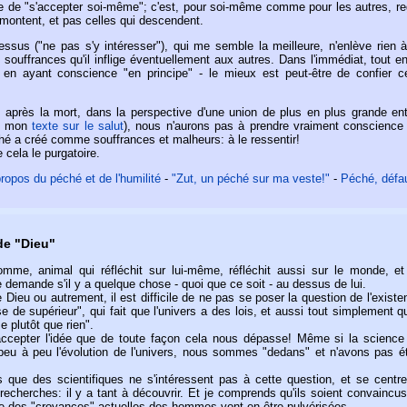
tie de "s'accepter soi-même"; c'est, pour soi-même comme pour les autres, re
 montent, et pas celles qui descendent.
-dessus ("ne pas s'y intéresser"), qui me semble la meilleure, n'enlève rien 
 souffrances qu'il inflige éventuellement aux autres. Dans l'immédiat, tout e
 en ayant conscience "en principe" - le mieux est peut-être de confier c
i, après la mort, dans la perspective d'une union de plus en plus grande ent
r mon
texte sur le salut
), nous n'aurons pas à prendre vraiment conscience
hé a créé comme souffrances et malheurs: à le ressentir!
e cela le purgatoire.
ropos du péché et de l'humilité
-
"Zut, un péché sur ma veste!"
-
Péché, défa
de "Dieu"
mme, animal qui réfléchit sur lui-même, réfléchit aussi sur le monde, et 
e demande s'il y a quelque chose - quoi que ce soit - au dessus de lui.
e Dieu ou autrement, il est difficile de ne pas se poser la question de l'exist
 de supérieur", qui fait que l'univers a des lois, et aussi tout simplement qu
 plutôt que rien".
accepter l'idée que de toute façon cela nous dépasse! Même si la science 
 peu à peu l'évolution de l'univers, nous sommes "dedans" et n'avons pas é
que des scientifiques ne s'intéressent pas à cette question, et se centre
 recherches: il y a tant à découvrir. Et je comprends qu'ils soient convaincu
e des "croyances" actuelles des hommes vont en être pulvérisées.