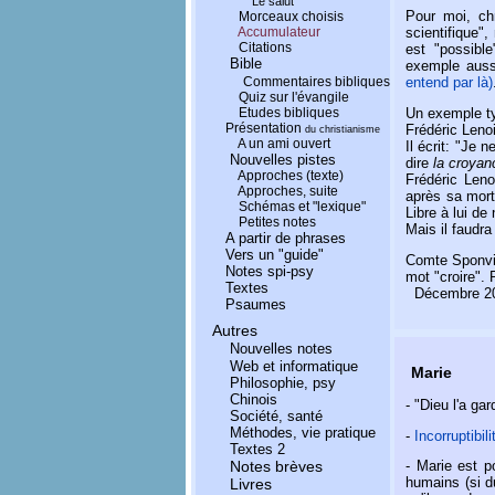
Le salut
Pour moi, chr
Morceaux choisis
Accumulateur
scientifique"
Citations
est "possibl
Bible
exemple aussi
Commentaires bibliques
entend par là)
Quiz sur l'évangile
Etudes bibliques
Un exemple typ
Présentation
Frédéric Lenoi
du christianisme
A un ami ouvert
Il écrit: "Je 
Nouvelles pistes
dire
la croyan
Approches (texte)
Frédéric Leno
Approches, suite
après sa mort
Schémas et "lexique"
Libre à lui de
Petites notes
Mais il faudra
A partir de phrases
Vers un "guide"
Comte Sponvil
Notes spi-psy
mot "croire". 
Textes
Décembre 2
Psaumes
Autres
Nouvelles notes
Web et informatique
Marie
Philosophie, psy
Chinois
- "Dieu l'a ga
Société, santé
Méthodes, vie pratique
-
Incorruptibi
Textes 2
Notes brèves
- Marie est p
humains (si d
Livres