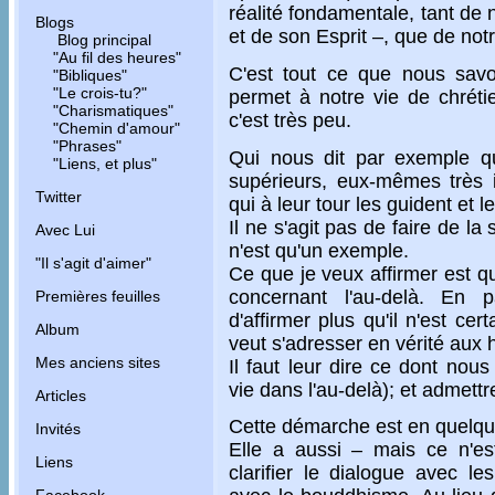
réalité fondamentale, tant de 
Blogs
et de son Esprit –, que de notr
Blog principal
"Au fil des heures"
C'est tout ce que nous savo
"Bibliques"
"Le crois-tu?"
permet à notre vie de chrétie
"Charismatiques"
c'est très peu.
"Chemin d'amour"
"Phrases"
Qui nous dit par exemple que
"Liens, et plus"
supérieurs, eux-mêmes très in
Twitter
qui à leur tour les guident et 
Il ne s'agit pas de faire de la 
Avec Lui
n'est qu'un exemple.
"Il s'agit d'aimer"
Ce que je veux affirmer est qu
concernant l'au-delà. En p
Premières feuilles
d'affirmer plus qu'il n'est cert
Album
veut s'adresser en vérité aux
Mes anciens sites
Il faut leur dire ce dont nou
vie dans l'au-delà); et admett
Articles
Cette démarche est en quelque
Invités
Elle a aussi – mais ce n'es
Liens
clarifier le dialogue avec le