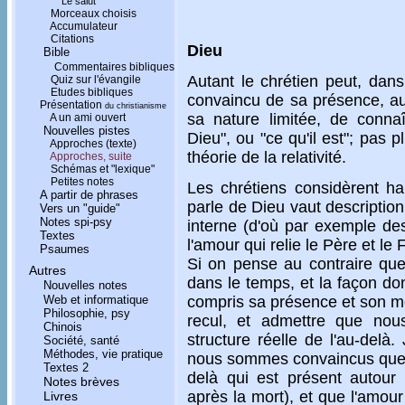
Le salut
Morceaux choisis
Accumulateur
Citations
Dieu
Bible
Commentaires bibliques
Autant le chrétien peut, dans 
Quiz sur l'évangile
Etudes bibliques
convaincu de sa présence, aut
Présentation
du christianisme
sa nature limitée, de conna
A un ami ouvert
Nouvelles pistes
Dieu", ou "ce qu'il est"; pas
Approches (texte)
théorie de la relativité.
Approches, suite
Schémas et "lexique"
Petites notes
Les chrétiens considèrent ha
A partir de phrases
parle de Dieu vaut description
Vers un "guide"
Notes spi-psy
interne (d'où par exemple des
Textes
l'amour qui relie le Père et le F
Psaumes
Si on pense au contraire que 
Autres
dans le temps, et la façon d
Nouvelles notes
compris sa présence et son m
Web et informatique
Philosophie, psy
recul, et admettre que nou
Chinois
structure réelle de l'au-delà.
Société, santé
Méthodes, vie pratique
nous sommes convaincus que J
Textes 2
delà qui est présent autour
Notes brèves
après la mort), et que l'amou
Livres