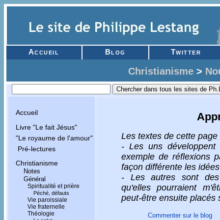
Accueil
Blog
Twitter
Christianisme
>
No
Accueil
Appr
Livre "Le fait Jésus"
Les textes de cette page 
"Le royaume de l'amour"
- Les uns développent 
Pré-lectures
exemple de réflexions p
Christianisme
façon différente les idé
Notes
- Les autres sont des 
Général
Spiritualité et prière
qu'elles pourraient m'
Péché, défauts
peut-être ensuite placés 
Vie paroissiale
Vie fraternelle
Théologie
Commenter sur le blog