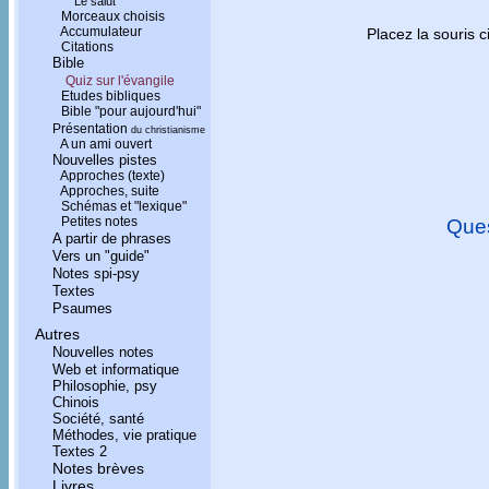
Le salut
Morceaux choisis
Accumulateur
Placez la souris 
Citations
Bible
Lavement des pi
Quiz sur l'évangile
Etudes bibliques
Bible "pour aujourd'hui"
Présentation
du christianisme
A un ami ouvert
Nouvelles pistes
Approches (texte)
Approches, suite
Schémas et "lexique"
Petites notes
Ques
A partir de phrases
Vers un "guide"
Notes spi-psy
Textes
Psaumes
Autres
Nouvelles notes
Web et informatique
Philosophie, psy
Chinois
Société, santé
Méthodes, vie pratique
Textes 2
Notes brèves
Livres