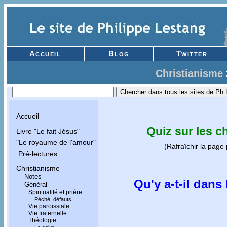
Accueil
Blog
Twitter
Christianisme
Accueil
Quiz sur les c
Livre "Le fait Jésus"
"Le royaume de l'amour"
(Rafraîchir la page
Pré-lectures
Christianisme
Notes
Qu'y a-t-il dans
Général
Spiritualité et prière
Péché, défauts
Vie paroissiale
Vie fraternelle
Théologie