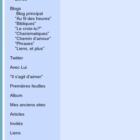
Blogs
Blog principal
"Au fil des heures"
"Bibliques"
"Le crois-tu?"
"Charismatiques"
"Chemin d'amour"
"Phrases"
"Liens, et plus"
Twitter
Avec Lui
"Il s'agit d'aimer"
Premières feuilles
Album
Mes anciens sites
Articles
Invités
Liens