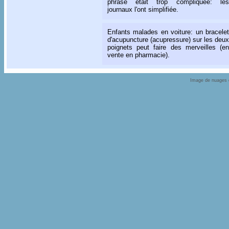
phrase était trop compliquée: les
journaux l'ont simplifiée.
Enfants malades en voiture: un bracelet
d'acupuncture (acupressure) sur les deux
poignets peut faire des merveilles (en
vente en pharmacie).
Image de nuages e