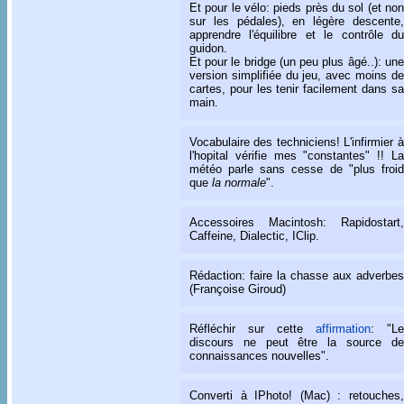
Et pour le vélo: pieds près du sol (et non
sur les pédales), en légère descente,
apprendre l'équilibre et le contrôle du
guidon.
Et pour le bridge (un peu plus âgé..): une
version simplifiée du jeu, avec moins de
cartes, pour les tenir facilement dans sa
main.
Vocabulaire des techniciens! L'infirmier à
l'hopital vérifie mes "constantes" !! La
météo parle sans cesse de "plus froid
que
la normale
".
Accessoires Macintosh: Rapidostart,
Caffeine, Dialectic, IClip.
Rédaction: faire la chasse aux adverbes
(Françoise Giroud)
Réfléchir sur cette
affirmation
: "Le
discours ne peut être la source de
connaissances nouvelles".
Converti à IPhoto! (Mac) : retouches,