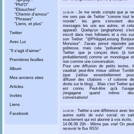
"Phil'O"
"Ebauches"
- Je me rends compte que je ne
14.06.09
"Chemin d'amour"
me sers pas de Twitter "comme tout le
"Phrases"
monde": les gens s'envoient des
"Liens, et plus"
messages les uns aux autres, et cela
apparaît. Quelqu'un (anglophone) s'est
Twitter
inscrit dans mes followers et a mis sur
son Twitter: "@PhilippeLestang Bonjour
Avec Lui
Monsieur". J'avais pensé répondre par
politesse, mais cela "polluerait" mon
"Il s'agit d'aimer"
Twitter: que je conçois donc (à tort
probablement) comme un monologue et
Premières feuilles
non comme une conversation.
Pour une diffusion de petits textes, il
Album
vaudrait peut-être mieux utiliser Tumblr
(que j'utilise essentiellement pour
Mes anciens sites
diffuser des citations - cf colonne de
droite sur le blog)... Mais c'est Twitter qui
Articles
est connu. Peut-être qu'à l'usage
j'engagerai quand même des
Invités
conversations!
Liens
- Twitter a une différence avec les
14.06.09
Facebook
autres outils de suivi social: on sait
exactement qui est abonné à vos écrits.
14.06.09 20h - Même pas vrai! On peut
recevoir le flux RSS!