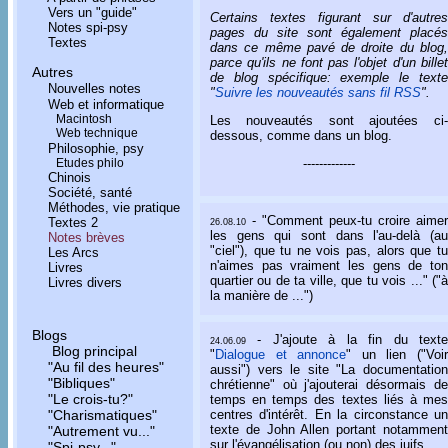
Vers un "guide"
Certains textes figurant sur d'autres
Notes spi-psy
pages du site sont également placés
Textes
dans ce même pavé de droite du blog,
parce qu'ils ne font pas l'objet d'un billet
Autres
de blog spécifique: exemple le texte
Nouvelles notes
"
Suivre les nouveautés sans fil RSS
".
Web et informatique
Macintosh
Les nouveautés sont ajoutées ci-
Web technique
dessous, comme dans un blog.
Philosophie, psy
Etudes philo
-------------
Chinois
Société, santé
Méthodes, vie pratique
- "Comment peux-tu croire aimer
Textes 2
26.08.10
les gens qui sont dans l'au-delà (au
Notes brèves
"ciel"), que tu ne vois pas, alors que tu
Les Arcs
n'aimes pas vraiment les gens de ton
Livres
quartier ou de ta ville, que tu vois ..." ("à
Livres divers
la manière de ...")
Blogs
- J'ajoute à la fin du texte
24.06.09
Blog principal
"
Dialogue et annonce
" un lien ("Voi
"Au fil des heures"
aussi") vers le site "La documentation
"Bibliques"
chrétienne" où j'ajouterai désormais de
"Le crois-tu?"
temps en temps des textes liés à mes
"Charismatiques"
centres d'intérêt. En la circonstance un
texte de John Allen portant notamment
"Autrement vu..."
sur l'évangélisation (ou non) des juifs.
"Spi-psy..."