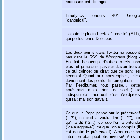
redressement d'images..
Errorlytics, erreurs 404, Google
"canonical".
J'ajoute le plugin Firefox "Facette" (MIT),
qui perfectionne Delicious
Les deux points dans Twitter ne passent
pas dans le RSS de Wordpress (blog) -
En fait beaucoup d'autres billets non
plus, et je ne suis pas sûr d'avoir trouvé
ce qui coince: on dirait que ce sont les
accents! Quant aux apostrophes, elles
deviennent des points d'interrogation...
Par Feedburner, tout passe... cette
après-midi; mais _rien_ ce soir! ("flux
indisponible", mon oeil: c'est Wordpress
qui fait mal son travail).
Ce que le Pape pense sur le préservatif
("..?"); ce qu'il a voulu dire ("...?"); ce
qu'il a dit ("Si..); ce que l'on a entendu
("cela aggrave"); ce que l'on a compris (il
est contre le préservatif). Alors que son
intention était peut-être inverse! Mais la