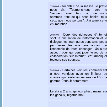
- Au début de la messe, le prêtre
13.06.09
nous dit: "Tournons-nous vers le
Seigneur avec tout ce que nous
sommes, tout ce qui nous habite, tous
ceux que nous portons". J'ai aimé cette
énumération.
- Deux des richesses d'Internet
29.05.09
sont la circulation de l'information et le
dialogue; les internautes sont ainsi peu à
peu reliés les uns aux autres par
l'ensemble de leurs échanges. Un autre
aspect, pour qui veut jouer le jeu de la
collaboration sur Internet, est d'indiquer
toujours ses sources.
- Certaines voitures commencent
29.05.09
à être vendues avec un limiteur de
vitesse (qui évite les risques de PV); la
gamme Renault notamment.
Le ski à 2 ans: genoux pliés, mains sur
les genoux, regarde-moi!