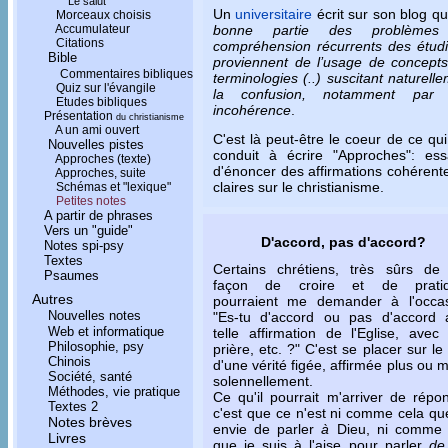
Le salut
Un
universitaire
écrit sur son blog qu
Morceaux choisis
bonne partie des problèmes
Accumulateur
Citations
compréhension récurrents des étudi
Bible
proviennent de l’usage de concepts
Commentaires bibliques
terminologies (..) suscitant naturell
Quiz sur l'évangile
la confusion, notamment par 
Etudes bibliques
incohérence
.
Présentation
du christianisme
A un ami ouvert
C'est là peut-être le coeur de ce qu
Nouvelles pistes
conduit à écrire "Approches": ess
Approches (texte)
d'énoncer des affirmations cohérent
Approches, suite
claires sur le christianisme.
Schémas et "lexique"
Petites notes
A partir de phrases
Vers un "guide"
D'accord, pas d'accord?
Notes spi-psy
Textes
Certains chrétiens, très sûrs de 
Psaumes
façon de croire et de pratiq
Autres
pourraient me demander à l'occas
Nouvelles notes
"Es-tu d'accord ou pas d'accord 
Web et informatique
telle affirmation de l'Eglise, avec 
Philosophie, psy
prière, etc. ?" C'est se placer sur le
Chinois
d'une vérité figée, affirmée plus ou 
Société, santé
solennellement.
Méthodes, vie pratique
Ce qu'il pourrait m'arriver de répo
Textes 2
c'est que ce n'est ni comme cela que
Notes brèves
envie de parler
à
Dieu, ni comme 
Livres
que je suis à l'aise pour parler
de