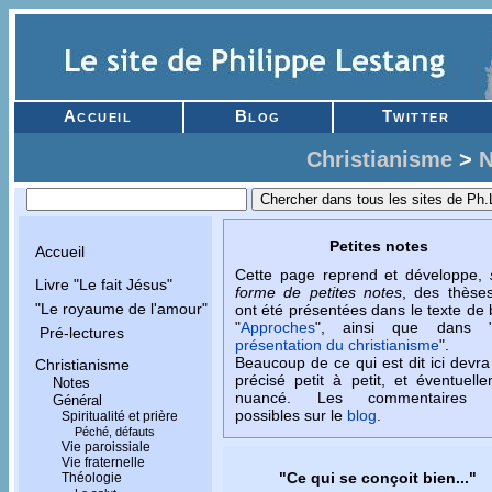
Accueil
Blog
Twitter
Christianisme
>
N
Petites notes
Accueil
Cette page reprend et développe,
Livre "Le fait Jésus"
forme de petites notes
, des thèse
"Le royaume de l'amour"
ont été présentées dans le texte de
"
Approches
", ainsi que dans 
Pré-lectures
présentation du christianisme
".
Beaucoup de ce qui est dit ici devra
Christianisme
précisé petit à petit, et éventuell
Notes
nuancé. Les commentaires 
Général
possibles sur le
blog
.
Spiritualité et prière
Péché, défauts
Vie paroissiale
Vie fraternelle
"Ce qui se conçoit bien..."
Théologie