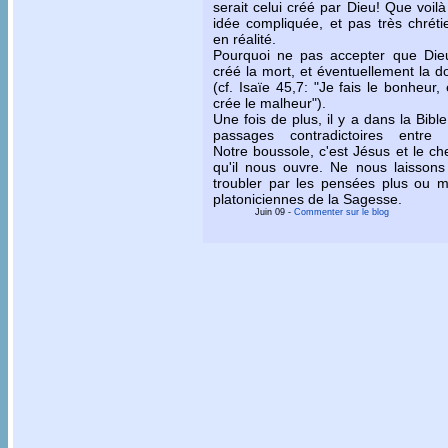
serait celui créé par Dieu! Que voil
idée compliquée, et pas très chrét
en réalité.
Pourquoi ne pas accepter que Dieu
créé la mort, et éventuellement la 
(cf. Isaïe 45,7: "Je fais le bonheur, 
crée le malheur").
Une fois de plus, il y a dans la Bibl
passages contradictoires entre 
Notre boussole, c'est Jésus et le c
qu'il nous ouvre. Ne nous laissons
troubler par les pensées plus ou m
platoniciennes de la Sagesse.
Juin 09
-
Commenter sur le blog