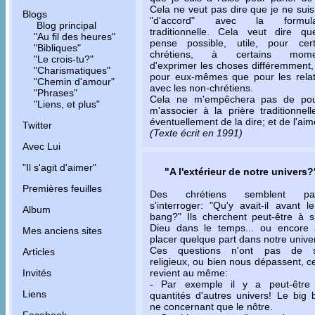
Cela ne veut pas dire que je ne sui
Blogs
"d'accord" avec la formula
Blog principal
traditionnelle. Cela veut dire qu
"Au fil des heures"
pense possible, utile, pour cert
"Bibliques"
chrétiens, à certains mome
"Le crois-tu?"
d'exprimer les choses différemment,
"Charismatiques"
pour eux-mêmes que pour les relat
"Chemin d'amour"
avec les non-chrétiens.
"Phrases"
Cela ne m'empêchera pas de pou
"Liens, et plus"
m'associer à la prière traditionnell
éventuellement de la dire; et de l'aim
Twitter
(Texte écrit en 1991)
Avec Lui
"Il s'agit d'aimer"
"A l'extérieur de notre univers?
Premières feuilles
Des chrétiens semblent par
s'interroger: "Qu'y avait-il avant l
Album
bang?" Ils cherchent peut-être à s
Dieu dans le temps... ou encore 
Mes anciens sites
placer quelque part dans notre unive
Ces questions n'ont pas de 
Articles
religieux, ou bien nous dépassent, c
revient au même:
Invités
- Par exemple il y a peut-être
Liens
quantités d'autres univers! Le big
ne concernant que le nôtre.