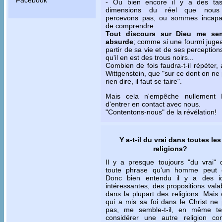
Facebook
- Ou bien encore il y a des ta
dimensions du réel que nou
percevons pas, ou sommes incapa
de comprendre.
Tout discours sur Dieu me se
absurde
; comme si une fourmi jugea
partir de sa vie et de ses perception
qu'il en est des trous noirs...
Combien de fois faudra-t-il répéter,
Wittgenstein, que "sur ce dont on ne
rien dire, il faut se taire".
Mais cela n'empêche nullement 
d'entrer en contact avec nous.
"Contentons-nous" de la révélation!
Y a-t-il du vrai dans toutes les
religions?
Il y a presque toujours "du vrai" 
toute phrase qu'un homme peut d
Donc bien entendu il y a des i
intéressantes, des propositions vala
dans la plupart des religions. Mais 
qui a mis sa foi dans le Christ ne
pas, me semble-t-il, en même t
considérer une autre religion c