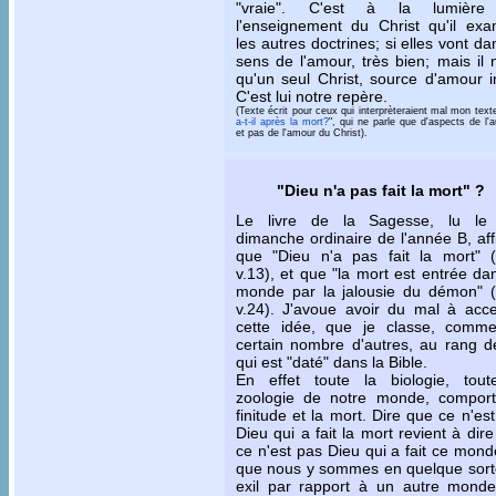
"vraie". C'est à la lumièr
l'enseignement du Christ qu'il exa
les autres doctrines; si elles vont da
sens de l'amour, très bien; mais il 
qu'un seul Christ, source d'amour in
C'est lui notre repère.
(Texte écrit pour ceux qui interprèteraient mal mon texte
a-t-il après la mort?
", qui ne parle que d'aspects de l'a
et pas de l'amour du Christ).
"Dieu n'a pas fait la mort" ?
Le livre de la Sagesse, lu le
dimanche ordinaire de l'année B, af
que "Dieu n'a pas fait la mort" (
v.13), et que "la mort est entrée da
monde par la jalousie du démon" (
v.24). J'avoue avoir du mal à acce
cette idée, que je classe, comm
certain nombre d'autres, au rang d
qui est "daté" dans la Bible.
En effet toute la biologie, tout
zoologie de notre monde, comport
finitude et la mort. Dire que ce n'es
Dieu qui a fait la mort revient à dir
ce n'est pas Dieu qui a fait ce mond
que nous y sommes en quelque sort
exil par rapport à un autre monde