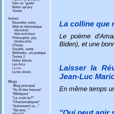
Vers un "guide"
Notes spi-psy
Textes
Autres
La colline que
Nouvelles notes
Web et informatique
Macintosh
Web technique
Le poème d'Aman
Philosophie, psy
Etudes philo
Biden), et une bonn
Chinois
Société, santé
Méthodes, vie pratique
Textes 2
Notes brèves
Les Arcs
Laisser la Rév
Livres
Livres divers
Jean-Luc Mari
Blogs
Blog principal
En même temps une 
"Au fil des heures"
"Bibliques"
"Le crois-tu?"
"Charismatiques"
"Autrement vu..."
"Spi-psy..."
"Qui peut agir 