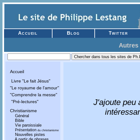
Accueil
Blog
Twitter
Autres
Accueil
Livre "Le fait Jésus"
"Le royaume de l'amour"
"Comprendre la messe"
J'ajoute peu 
"Pré-lectures"
intéressa
Christianisme
Général
Bible
Vie paroissiale
Présentation
du christianisme
Nouvelles pistes
A partir de phrases