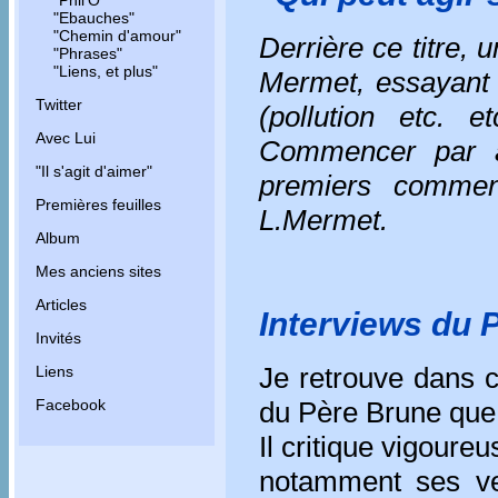
"Phil'O"
"Ebauches"
"Chemin d'amour"
Derrière ce titre,
"Phrases"
"Liens, et plus"
Mermet, essayant 
Twitter
(pollution etc. e
Avec Lui
Commencer par al
"Il s'agit d'aimer"
premiers commen
Premières feuilles
L.Mermet.
Album
Mes anciens sites
Articles
Interviews du 
Invités
Je retrouve dans c
Liens
Facebook
du Père Brune que 
Il critique vigoure
notamment ses ver