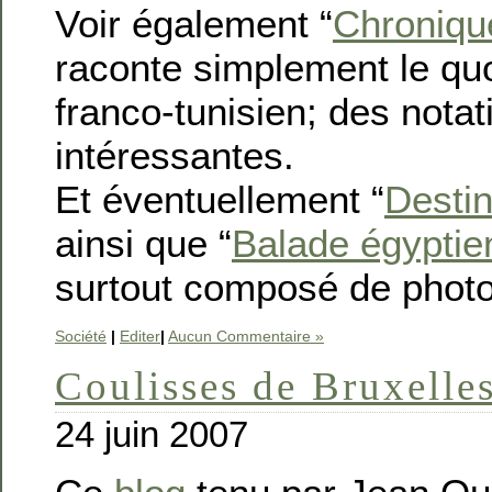
Voir également “
Chroniqu
raconte simplement le quo
franco-tunisien; des notat
intéressantes.
Et éventuellement “
Destin
ainsi que “
Balade égyptie
surtout composé de photo
Société
|
Editer
|
Aucun Commentaire »
Coulisses de Bruxelle
24 juin 2007