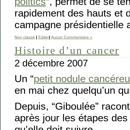
politics
“, permet de se ten
rapidement des hauts et 
campagne présidentielle 
Non classé
|
Editer
|
Aucun Commentaire »
Histoire d’un cancer
2 décembre 2007
Un “
petit nodule cancére
en mai chez quelqu’un qui
Depuis, “Giboulée” racont
après jour les étapes des
qu’elle doit suivre.