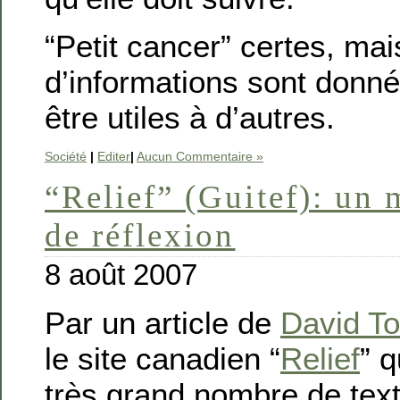
“Petit cancer” certes, ma
d’informations sont donné
être utiles à d’autres.
Société
|
Editer
|
Aucun Commentaire »
“Relief” (Guitef): un 
de réflexion
8 août 2007
Par un article de
David To
le site canadien “
Relief
” 
très grand nombre de tex